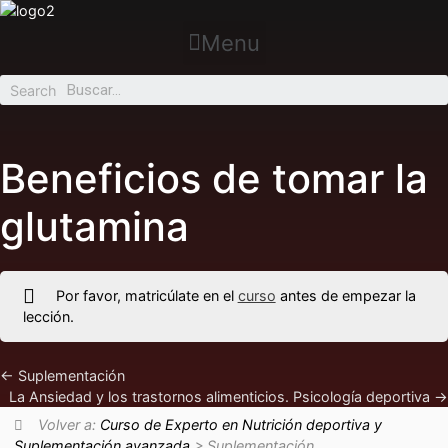
Menu
Search
Beneficios de tomar la
glutamina
Por favor, matricúlate en el
curso
antes de empezar la
lección.
Suplementación
La Ansiedad y los trastornos alimenticios. Psicología deportiva
Volver a:
Curso de Experto en Nutrición deportiva y
Suplementación avanzada
> Suplementación