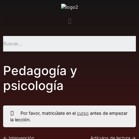
Pedagogía y
psicología
Por favor, matricúlate en el
curso
antes de empezar
la lección.
Intervención
Artículos de lectura